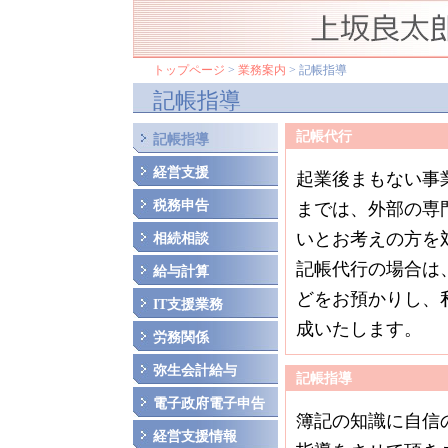
トップページ
>
業務案内
> 記帳指導
記帳指導
記帳代行
記帳指導
経営支援
起業後まもない事
税務申告
までは、外部の専
いとお考えの方を
相続相談
記帳代行の場合は
給与計算
どをお預かりし、
IT支援業務
成いたします。
労務関係
弥生会計給与
記帳指導
電子政府電子申告
簿記の知識に自信
経営支援情報