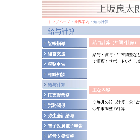
トップページ
>
業務案内
> 給与計算
給与計算
給与計算（年調･社保）
記帳指導
経営支援
給与・賞与・年末調整な
で幅広くサポートいたし
税務申告
相続相談
給与計算
主な内容
IT支援業務
◇毎月の給与計算・賞与
労務関係
◇年末調整の計算
弥生会計給与
電子政府電子申告
経営支援情報